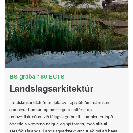
BS gráða 180 ECTS
Landslagsarkitektúr
Landslagsarkitektúr er fjölbreytt og víðfeðmt nám sem
sameinar hönnun og þekkingu á náttúru- og
umhverfisfræðum við félagslega þætti. Í náminu er lögð
áhersla á vistvæna nálgun og sjálfbærni, með tilliti til
sérstöðu Íslands. Landslagsarkitekt vinnur að því að bæta