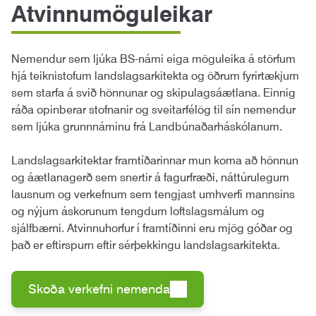
Atvinnumöguleikar
Nemendur sem ljúka BS-námi eiga möguleika á störfum
hjá teiknistofum landslagsarkitekta og öðrum fyrirtækjum
sem starfa á svið hönnunar og skipulagsáætlana. Einnig
ráða opinberar stofnanir og sveitarfélög til sín nemendur
sem ljúka grunnnáminu frá Landbúnaðarháskólanum.
Landslagsarkitektar framtíðarinnar mun koma að hönnun
og áætlanagerð sem snertir á fagurfræði, náttúrulegum
lausnum og verkefnum sem tengjast umhverfi mannsins
og nýjum áskorunum tengdum loftslagsmálum og
sjálfbærni. Atvinnuhorfur í framtíðinni eru mjög góðar og
það er eftirspurn eftir sérþekkingu landslagsarkitekta.
Skoða verkefni nemenda