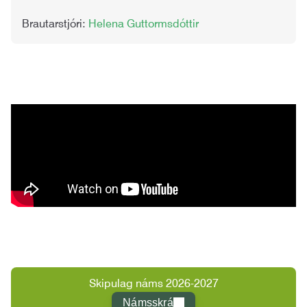
Brautarstjóri:
Helena Guttormsdóttir
Skipulag náms 2026-2027
Námsskrá