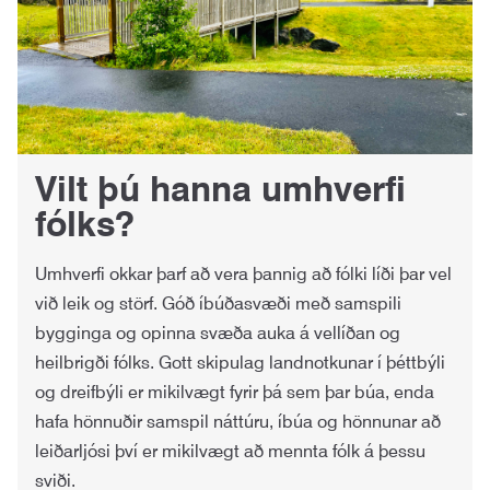
Vilt þú hanna umhverfi
fólks?
Umhverfi okkar þarf að vera þannig að fólki líði þar vel
við leik og störf. Góð íbúðasvæði með samspili
bygginga og opinna svæða auka á vellíðan og
heilbrigði fólks. Gott skipulag landnotkunar í þéttbýli
og dreifbýli er mikilvægt fyrir þá sem þar búa, enda
hafa hönnuðir samspil náttúru, íbúa og hönnunar að
leiðarljósi því er mikilvægt að mennta fólk á þessu
sviði.