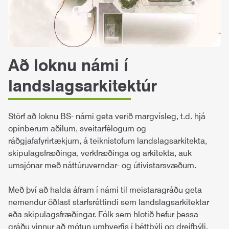
Að loknu námi í
landslagsarkitektúr
Störf að loknu BS- námi geta verið margvísleg, t.d. hjá
opinberum aðilum, sveitarfélögum og
ráðgjafafyrirtækjum, á teiknistofum landslagsarkitekta,
skipulagsfræðinga, verkfræðinga og arkitekta, auk
umsjónar með náttúruverndar- og útivistarsvæðum.
Með því að halda áfram í námi til meistaragráðu geta
nemendur öðlast starfsréttindi sem landslagsarkitektar
eða skipulagsfræðingar. Fólk sem hlotið hefur þessa
gráðu vinnur að mótun umhverfis í þéttbýli og dreifbýli.