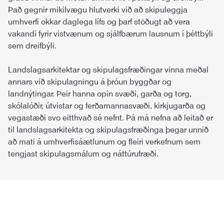
Það gegnir mikilvægu hlutverki við að skipuleggja
umhverfi okkar daglega lífs og þarf stöðugt að vera
vakandi fyrir vistvænum og sjálfbærum lausnum í þéttbýli
sem dreifbýli.
Landslagsarkitektar og skipulagsfræðingar vinna meðal
annars við skipulagningu á þróun byggðar og
landnýtingar. Þeir hanna opin svæði, garða og torg,
skólalóðir, útvistar og ferðamannasvæði, kirkjugarða og
vegastæði svo eitthvað sé nefnt. Þá má nefna að leitað er
til landslagsarkitekta og skipulagsfræðinga þegar unnið
að mati á umhverfisáætlunum og fleiri verkefnum sem
tengjast skipulagsmálum og náttúrufræði.