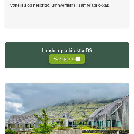
lýðheilsu og heilbrigði umhverfisins í samfélagi okkar.
Landslagsarkitektúr BS
Sækja um