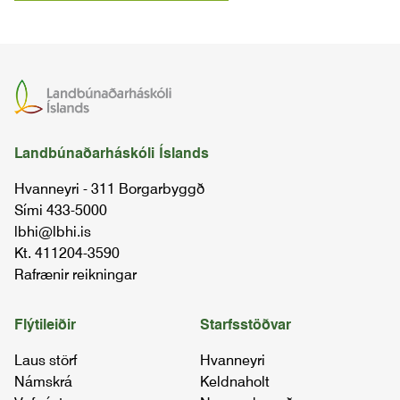
Landbúnaðarháskóli Íslands
Hvanneyri - 311 Borgarbyggð
Sími 433-5000
lbhi@lbhi.is
Kt. 411204-3590
Rafrænir reikningar
Flýtileiðir
Starfsstöðvar
Laus störf
Hvanneyri
Námskrá
Keldnaholt