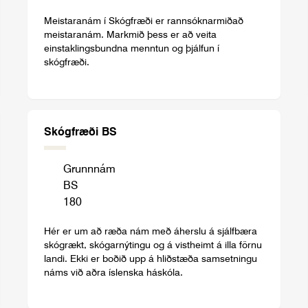
Meistaranám í Skógfræði er rannsóknarmiðað
meistaranám. Markmið þess er að veita
einstaklingsbundna menntun og þjálfun í
skógfræði.
Skógfræði BS
Grunnnám
BS
180
Hér er um að ræða nám með áherslu á sjálfbæra
skógrækt, skógarnýtingu og á vistheimt á illa förnu
landi. Ekki er boðið upp á hliðstæða samsetningu
náms við aðra íslenska háskóla.