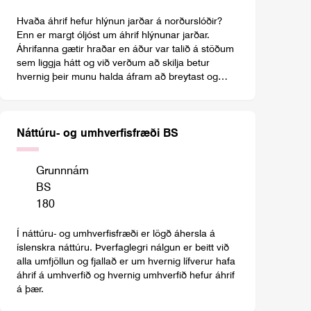
Hvaða áhrif hefur hlýnun jarðar á norðurslóðir?
Enn er margt óljóst um áhrif hlýnunar jarðar.
Áhrifanna gætir hraðar en áður var talið á stöðum
sem liggja hátt og við verðum að skilja betur
hvernig þeir munu halda áfram að breytast og
hvernig við þurfum að bregðast við og aðlagast
breytingum. Það er því afar mikilvægt að fleiri leggi
stund á umhverfisfræði.
Náttúru- og umhverfisfræði BS
Grunnnám
BS
180
Í náttúru- og umhverfisfræði er lögð áhersla á
íslenskra náttúru. Þverfaglegri nálgun er beitt við
alla umfjöllun og fjallað er um hvernig lífverur hafa
áhrif á umhverfið og hvernig umhverfið hefur áhrif
á þær.