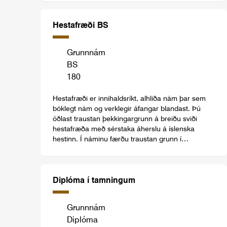
Búvísindanám er góð undirstaða fyrir
framhaldsnám og vísindastörf á sviði
landbúnaðarfræða og er vöntun í heiminum á fólki
Hestafræði BS
með þessa menntun.
Grunnnám
BS
180
Hestafræði er innihaldsríkt, alhliða nám þar sem
bóklegt nám og verklegir áfangar blandast. Þú
öðlast traustan þekkingargrunn á breiðu sviði
hestafræða með sérstaka áherslu á íslenska
hestinn. Í náminu færðu traustan grunn í
raunvísindum sem byggt er ofan á með
sérgreinum landbúnaðarfræða og sérhæfðum
námsgreinum um hesta.
Diplóma í tamningum
Grunnnám
Diplóma