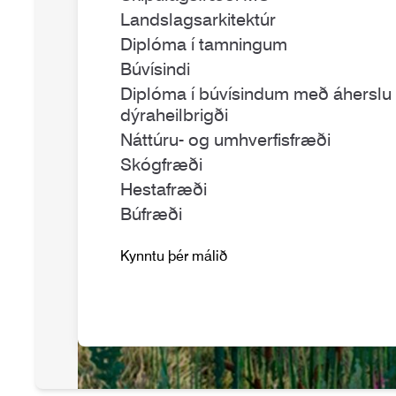
Landslagsarkitektúr
Diplóma í tamningum
Búvísindi
Diplóma í búvísindum með áherslu
dýraheilbrigði
Náttúru- og umhverfisfræði
Skógfræði
Hestafræði
Búfræði
Kynntu þér málið