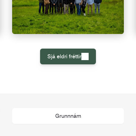
Sjá eldri fréttir
Grunnnám