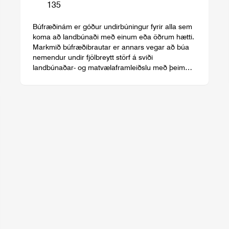
135
Búfræðinám er góður undirbúningur fyrir alla sem
koma að landbúnaði með einum eða öðrum hætti.
Markmið búfræðibrautar er annars vegar að búa
nemendur undir fjölbreytt störf á sviði
landbúnaðar- og matvælaframleiðslu með þeim
hætti að þeir uppfylli hæfnikröfur starfsins og hins
vegar að búa nemendur undir frekara nám.