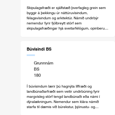
Skipulagsfræði er sjálfstæð þverfagleg grein sem
byggir á þekkingu úr náttúruvísindum,
félagsvísindum og arkitektúr. Námið undirbýr
nemendur fyrir fjölbreytt störf sem
skipulagsfræðingar hjá sveitarfélögum, opinberum
stofnunum og í einkageiranum. Í náminu er fjallað
um skipulag, hönnun og stjórnun þéttbýlisþróunar
og landnýtingar með sjálfbæra þróun að leiðarljósi.
Skipulag samþættir landnotkun, samgöngur,
Búvísindi BS
innviði, húsnæðismál, sjálfbærni, jöfnuð og
lýðheilsu til að skapa skilvirk og lífvænleg
Grunnnám
samfélög.
BS
180
Í búvísindum lærir þú hagnýta líffræði og
landbúnaðarfræði sem veitir undirbúning fyrir
margvísleg störf tengd landbúnaði eða námi í
dýralækningum. Nemendur sem klára námið
starfa til dæmis við búrekstur, þjónustu- og
leiðbeiningarstörf eða við kennslu og rannsóknir.