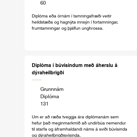
60
Diplóma eða örnám í tamningafræði veitir
heildstæða og hagnýta innsýn í fortamningar,
frumtamningar og þjálfun unghrossa.
Diplóma í búvísindum með áherslu á
dýraheilbrigði
Grunnnám
Diplóma
131
Um er að ræða tveggja ára diplómanám sem
hefur það meginmarkmið að undirbúa nemendur
til starfa og áframhaldandi náms á sviði búvísinda
og dýraheilbrigðisvísinda.