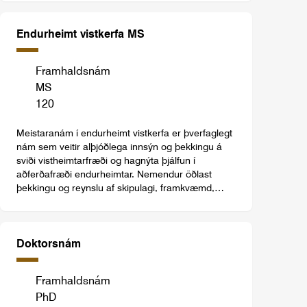
Endurheimt vistkerfa MS
Framhaldsnám
MS
120
Meistaranám í endurheimt vistkerfa er þverfaglegt
nám sem veitir alþjóðlega innsýn og þekkingu á
sviði vistheimtarfræði og hagnýta þjálfun í
aðferðafræði endurheimtar. Nemendur öðlast
þekkingu og reynslu af skipulagi, framkvæmd,
vöktun, mati og eftirfylgd verkefna á sviði
endurheimtar vistkerfa í fjölbreyttu og krefjandi
umhverfi þar sem tekið er tillit til bæði
vistfræðilegra og félagslegra þátta. Námið er á
Doktorsnám
ensku.
Framhaldsnám
PhD