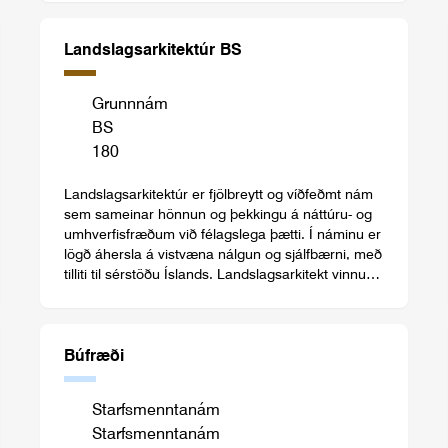
Landslagsarkitektúr BS
Grunnnám
BS
180
Landslagsarkitektúr er fjölbreytt og víðfeðmt nám
sem sameinar hönnun og þekkingu á náttúru- og
umhverfisfræðum við félagslega þætti. Í náminu er
lögð áhersla á vistvæna nálgun og sjálfbærni, með
tilliti til sérstöðu Íslands. Landslagsarkitekt vinnur
að því að bæta lýðheilsu og heilbrigði umhverfisins
í samfélagi okkar.
Búfræði
Starfsmenntanám
Starfsmenntanám