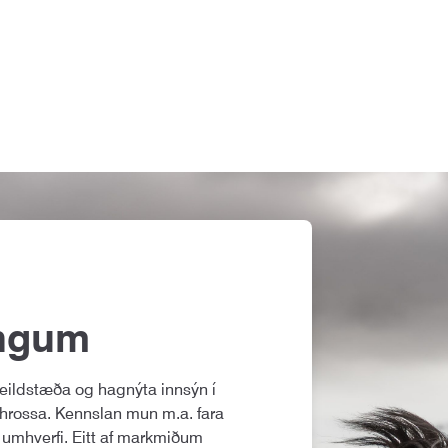
ingum
heildstæða og hagnýta innsýn í
ghrossa. Kennslan mun m.a. fara
umhverfi. Eitt af markmiðum