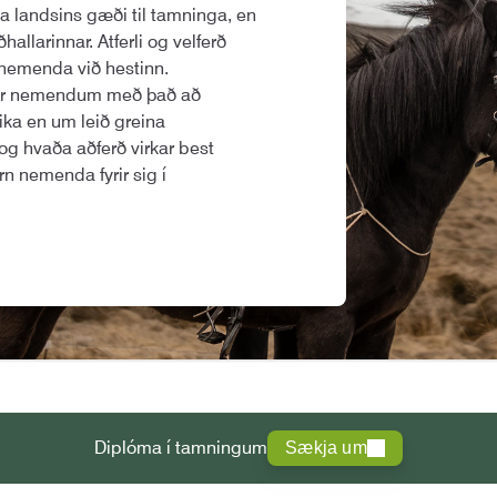
a landsins gæði til tamninga, en
hallarinnar. Atferli og velferð
u nemenda við hestinn.
tar nemendum með það að
ika en um leið greina
 og hvaða aðferð virkar best
rn nemenda fyrir sig í
Diplóma í tamningum
Sækja um