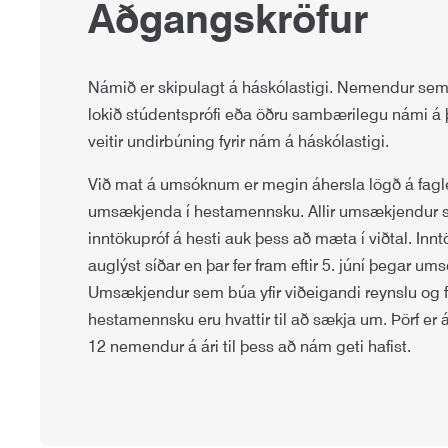
Aðgangskröfur
Námið er skipulagt á háskólastigi. Nemendur sem i
lokið stúdentsprófi eða öðru sambærilegu námi á 
veitir undirbúning fyrir nám á háskólastigi.
Við mat á umsóknum er megin áhersla lögð á fagl
umsækjenda í hestamennsku. Allir umsækjendur sk
inntökupróf á hesti auk þess að mæta í viðtal. Inn
auglýst síðar en þar fer fram eftir 5. júní þegar um
Umsækjendur sem búa yfir viðeigandi reynslu og 
hestamennsku eru hvattir til að sækja um. Þörf er á
12 nemendur á ári til þess að nám geti hafist.