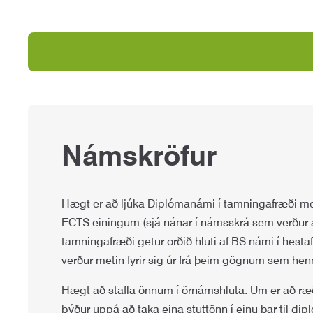
Námskröfur
Hægt er að ljúka Diplómanámi í tamningafræði með
ECTS einingum (sjá nánar í námsskrá sem verður a
tamningafræði getur orðið hluti af BS námi í hest
verður metin fyrir sig úr frá þeim gögnum sem henn
Hægt að stafla önnum í örnámshluta. Um er að ræða 
býður uppá að taka eina stuttönn í einu þar til dip