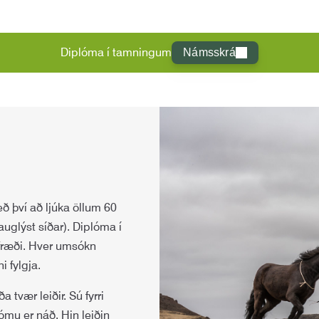
Diplóma í tamningum
Námsskrá
 því að ljúka öllum 60
uglýst síðar). Diplóma í
afræði. Hver umsókn
i fylgja.
tvær leiðir. Sú fyrri
lómu er náð. Hin leiðin