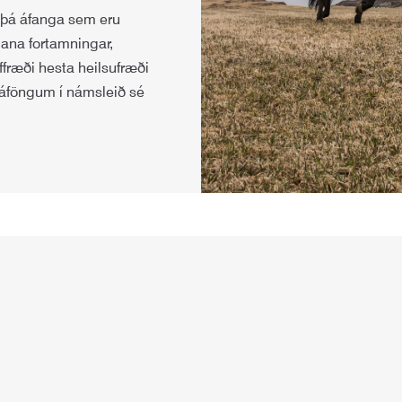
 þá áfanga sem eru
ana fortamningar,
ffræði hesta heilsufræði
 áföngum í námsleið sé