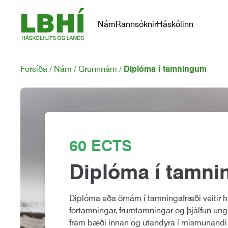
Nám
Rannsóknir
Háskólinn
Forsíða
Nám
Grunnnám
Diplóma í tamningum
60 ECTS
Diplóma í tamn
Diplóma eða örnám í tamningafræði veitir 
fortamningar, frumtamningar og þjálfun un
fram bæði innan og utandyra í mismunandi 