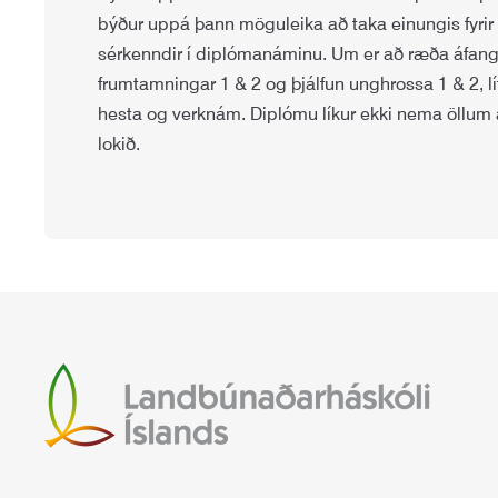
býður uppá þann möguleika að taka einungis fyrir
sérkenndir í diplómanáminu. Um er að ræða áfang
frumtamningar 1 & 2 og þjálfun unghrossa 1 & 2, lí
hesta og verknám. Diplómu líkur ekki nema öllum
lokið.