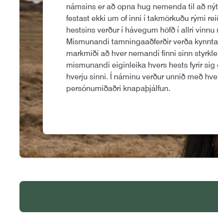
námsins er að opna hug nemenda til að nýt
festast ekki um of inni í takmörkuðu rými reið
hestsins verður í hávegum höfð í allri vinn
Mismunandi tamningaaðferðir verða kynn
markmiði að hver nemandi finni sinn styrkle
mismunandi eiginleika hvers hests fyrir sig
hverju sinni. Í náminu verður unnið með hve
persónumiðaðri knapaþjálfun.