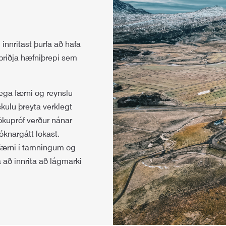
nnritast þurfa að hafa
þriðja hæfniþrepi sem
ega færni og reynslu
ulu þreyta verklegt
tökupróf verður nánar
sóknargátt lokast.
færni í tamningum og
 að innrita að lágmarki