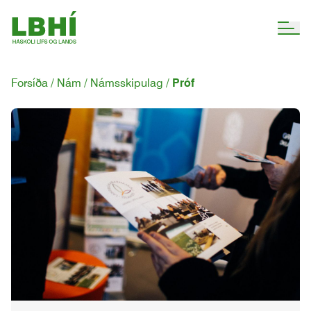
Forsíða
Nám
Námsskipulag
Próf