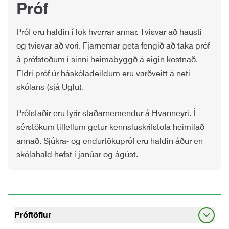
Próf
Próf eru haldin í lok hverrar annar. Tvisvar að hausti
og tvisvar að vori. Fjarnemar geta fengið að taka próf
á prófstöðum í sinni heimabyggð á eigin kostnað.
Eldri próf úr háskóladeildum eru varðveitt á neti
skólans (sjá Uglu).
Prófstaðir eru fyrir staðarnemendur á Hvanneyri. Í
sérstökum tilfellum getur kennsluskrifstofa heimilað
annað. Sjúkra- og endurtökupróf eru haldin áður en
skólahald hefst í janúar og ágúst.
Próftöflur
Eru birtar í Uglu og geta nemendur og kennarar séð