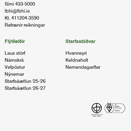
Sími 433-5000
lbhi@lbhi.is
Kt. 411204-3590
Rafrænir reikningar
Flýtileiðir
Starfsstöðvar
Laus störf
Hvanneyri
Námskrá
Keldnaholt
Vefpóstur
Nemendagarðar
Nýnemar
Starfsáætlun '25-'26
Starfsáætlun '26-'27