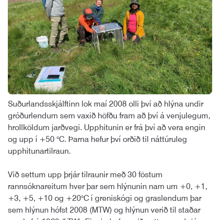
Suðurlandsskjálftinn lok maí 2008 olli því að hlýna undir
gróðurlendum sem vaxið höfðu fram að því á venjulegum,
hrollköldum jarðvegi. Upphitunin er frá því að vera engin
og upp í +50 °C. Þarna hefur því orðið til náttúruleg
upphitunartilraun.
Við settum upp þrjár tilraunir með 30 föstum
rannsóknareitum hver þar sem hlýnunin nam um +0, +1,
+3, +5, +10 og +20°C í greniskógi og graslendum þar
sem hlýnun hófst 2008 (MTW) og hlýnun verið til staðar