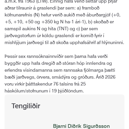
a.m.k. frá 1963 (LTW). Einnig hafa verið settar upp þrjár
aðrar tilraunir á graslendi þar sem: a) framboð
köfnunarefnis (N) hefur verið aukið með áburðargjöf (+0,
+5, +10, +50 og +350 kg N ha-1 ári-1), b) skoðað er
samspil aukins N og hita (TNT) og c) þar sem
jarðvegstorfum úr köldu graslendi er komið fyrir í
mishlýjum jarðvegi til að skoða upphafsáhrif af hlýnuninni.
Þessir sex rannsóknainnviðir sem þarna hafa verði
byggðir upp hafa dregið að stóran hóp innlendra og
erlendra vísindamanna sem rannsaka fjölmarga þætti
bæði jarðvegs, örvera, smádýra og gróðurs. Árið 2026
voru virkir þátttakendur 76 talsins frá 25
háskólum/stofnunum í 19 þjóðlöndum.
Tengiliðir
Bjarni Diðrik Sigurðsson