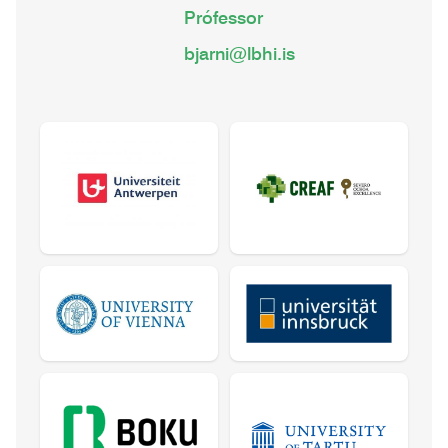
Prófessor
bjarni@lbhi.is