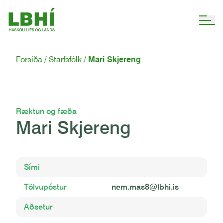
Forsíða
Starfsfólk
Mari Skjereng
Ræktun og fæða
Mari Skjereng
Sími
Tölvupóstur
nem.mas8@lbhi.is
Aðsetur