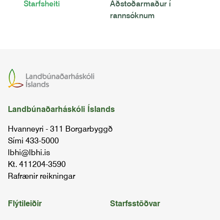
Starfsheiti
Aðstoðarmaður í
rannsóknum
Landbúnaðarháskóli Íslands
Hvanneyri - 311 Borgarbyggð
Sími 433-5000
lbhi@lbhi.is
Kt. 411204-3590
Rafrænir reikningar
Flýtileiðir
Starfsstöðvar