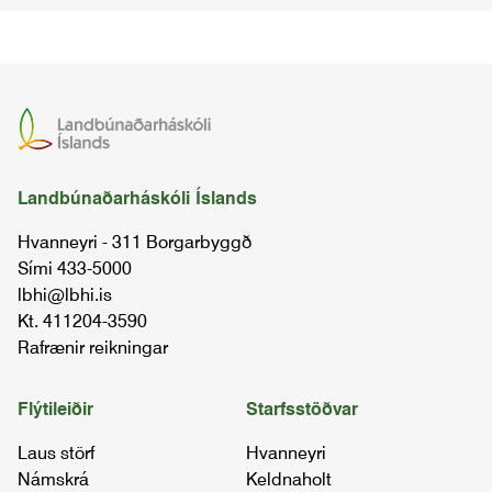
Landbúnaðarháskóli Íslands
Hvanneyri - 311 Borgarbyggð
Sími 433-5000
lbhi@lbhi.is
Kt. 411204-3590
Rafrænir reikningar
Flýtileiðir
Starfsstöðvar
Laus störf
Hvanneyri
Námskrá
Keldnaholt