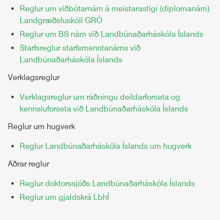
Reglur um viðbótarnám á meistarastigi (diplomanám)
Landgræðsluskóli GRÓ
Reglur um BS nám við Landbúnaðarháskóla Íslands
Starfsreglur starfsmenntanáms við
Landbúnaðarháskóla Íslands
Verklagsreglur
Verklagsreglur um ráðningu deildarforseta og
kennsluforseta við Landbúnaðarháskóla Íslands
Reglur um hugverk
Reglur Landbúnaðarháskóla Íslands um hugverk
Aðrar reglur
Reglur doktorssjóðs Landbúnaðarháskóla Íslands
Reglur um gjaldskrá LbhÍ