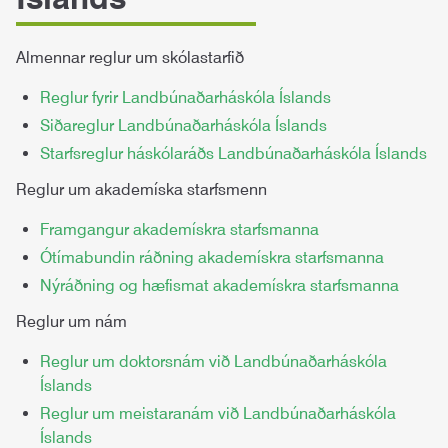
Almennar reglur um skólastarfið
Reglur fyrir Landbúnaðarháskóla Íslands
Siðareglur Landbúnaðarháskóla Íslands
Starfsreglur háskólaráðs Landbúnaðarháskóla Íslands
Reglur um akademíska starfsmenn
Framgangur akademískra starfsmanna
Ótímabundin ráðning akademískra starfsmanna
Nýráðning og hæfismat akademískra starfsmanna
Reglur um nám
Reglur um doktorsnám við Landbúnaðarháskóla
Íslands
Reglur um meistaranám við Landbúnaðarháskóla
Íslands