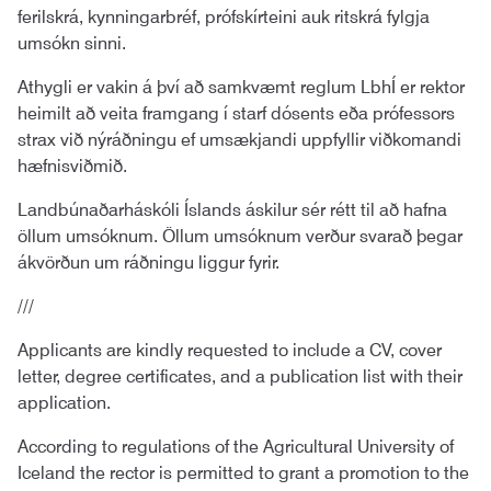
ferilskrá, kynningarbréf, prófskírteini auk ritskrá fylgja
umsókn sinni.
Athygli er vakin á því að samkvæmt reglum LbhÍ er rektor
heimilt að veita framgang í starf dósents eða prófessors
strax við nýráðningu ef umsækjandi uppfyllir viðkomandi
hæfnisviðmið.
Landbúnaðarháskóli Íslands áskilur sér rétt til að hafna
öllum umsóknum. Öllum umsóknum verður svarað þegar
ákvörðun um ráðningu liggur fyrir.
///
Applicants are kindly requested to include a CV, cover
letter, degree certificates, and a publication list with their
application.
According to regulations of the Agricultural University of
Iceland the rector is permitted to grant a promotion to the