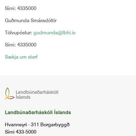
Sími: 4335000
Guðmunda Smáradóttir
Tölvupóstur:
gudmunda@lbhi.is
Sími: 4335000
Sækja um starf
Landbúnaðarháskóli Íslands
Hvanneyri - 311 Borgarbyggð
Sími 433-5000