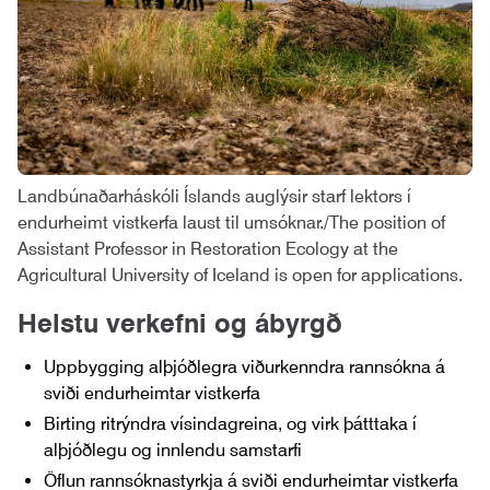
Landbúnaðarháskóli Íslands auglýsir starf lektors í
endurheimt vistkerfa laust til umsóknar./The position of
Assistant Professor in Restoration Ecology at the
Agricultural University of Iceland is open for applications.
Helstu verkefni og ábyrgð
Uppbygging alþjóðlegra viðurkenndra rannsókna á
sviði endurheimtar vistkerfa
Birting ritrýndra vísindagreina, og virk þátttaka í
alþjóðlegu og innlendu samstarfi
Öflun rannsóknastyrkja á sviði endurheimtar vistkerfa