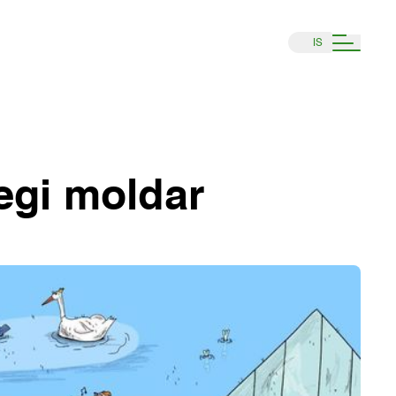
IS
ægi moldar