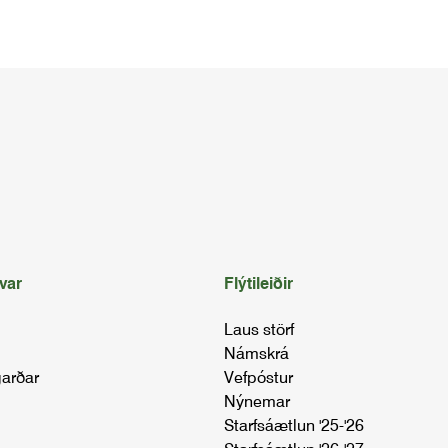
var
Flýtileiðir
Laus störf
Námskrá
arðar
Vefpóstur
Nýnemar
Starfsáætlun '25-'26