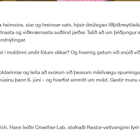
eimsins, síar og hreinsar vatn, hýsir ótrúlegan líffjölbreytilei
etnasta og viðkvæmasta auðlind jarðar. Talið að um þriðjungur
andnýtingar.
ynist í moldinni undir fótum okkar? Og hvernig getum við snúið
oldarinnar og leita að svörum við þessum mikilvægu spurning
sinu þann 6. júní – og hverfist einmitt um mold. Gestir munu 
. Hann leiðir Crowther Lab, stofnaði Restor-vettvanginn fyrir en