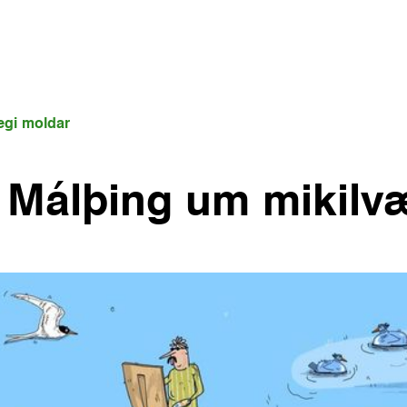
ægi moldar
: Málþing um mikilv