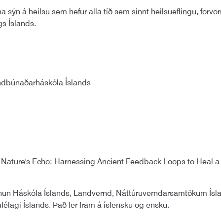
na sýn á heilsu sem hefur alla tíð sem sinnt heilsueflingu, for
gs Íslands.
Landbúnaðarháskóla Íslands
, Nature's Echo: Harnessing Ancient Feedback Loops to Heal a 
tofnun Háskóla Íslands, Landvernd, Náttúruverndarsamtökum Ís
félagi Íslands. Það fer fram á íslensku og ensku.