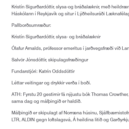
Kristín Sigurðardóttir, slysa-og bráðalæknir, með heildræ
Háskólann í Reykjavík og situr í Lýðheilsuráði Læknaféla
Pallborðsumræður:
Kristín Sigurðardóttir, slysa- og bráðalæknir
Ólafur Arnalds, prófessor emeritus í jarðvegsfræði við 
Salvör Jónsdóttir, skipulagsfræðingur
Fundarstjóri: Katrín Oddsdóttir
Léttar veitingar og drykkir verða í boði.
ATH: Fyrstu 20 gestirnir fá nýjustu bók Thomas Crowther
sama dag og málþingið er haldið.
Málþingið er skipulagt af Norræna húsinu, Sjálfbærnis
LTR, ALDIN gegn loftslagsvá, Á heildina litið og Garðyrkju