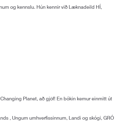
vörnum og kennslu. Hún kennir við Læknadeild HÍ,
Changing Planet, að gjöf! En bókin kemur einmitt út
lands , Ungum umhverfissinnum, Landi og skógi, GRÓ