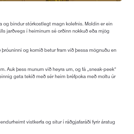
ka og bindur stórkostlegt magn kolefnis. Moldin er ein
 alls jarðvegs í heiminum sé orðinn nokkuð eða mjög
 við þróuninni og komið betur fram við þessa mögnuðu en
um. Auk þess munum við heyra um, og fá „sneak-peek“
einnig geta tekið með sér heim bréfpoka með moltu úr
durheimt vistkerfa og situr í ráðgjafaráði fyrir áratug