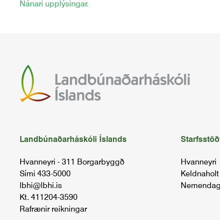
Nánari upplýsingar.
Landbúnaðarháskóli Íslands
Starfsstöð
Hvanneyri - 311 Borgarbyggð
Hvanneyri
Sími 433-5000
Keldnaholt
lbhi@lbhi.is
Nemendag
Kt. 411204-3590
Rafrænir reikningar