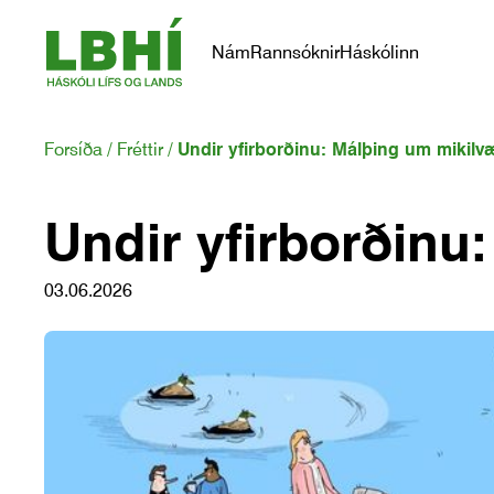
Nám
Rannsóknir
Háskólinn
Forsíða
Fréttir
Undir yfirborðinu: Málþing um mikilv
Undir yfirborðinu
03.06.2026