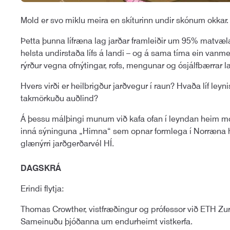
Mold er svo miklu meira en skíturinn undir skónum okkar.
Þetta þunna lífræna lag jarðar framleiðir um 95% matvæla h
helsta undirstaða lífs á landi – og á sama tíma ein vanm
rýrður vegna ofnýtingar, rofs, mengunar og ósjálfbærrar l
Hvers virði er heilbrigður jarðvegur í raun? Hvaða líf le
takmörkuðu auðlind?
Á þessu málþingi munum við kafa ofan í leyndan heim m
inná sýninguna „Himna“ sem opnar formlega í Norræna hú
glænýrri jarðgerðarvél HÍ.
DAGSKRÁ
Erindi flytja:
Thomas Crowther, vistfræðingur og prófessor við ETH Zurich
Sameinuðu þjóðanna um endurheimt vistkerfa.